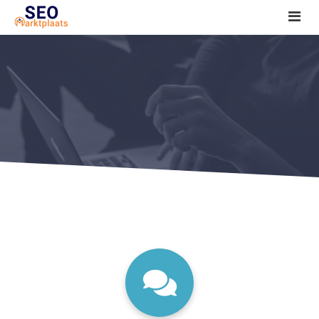
SEO tools reviews
Marketeer bij jou in de buurt?
Offerte
1. Seo voor beginners +
2. Onderzoeken +
3. Aan de slag! +