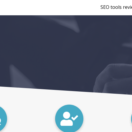
SEO tools rev