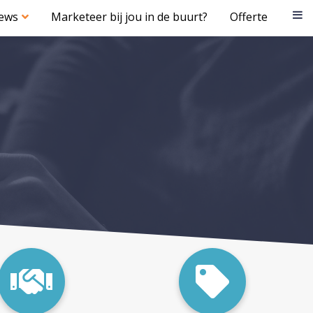
iews
Marketeer bij jou in de buurt?
Offerte