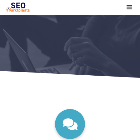
SEO tools reviews
Marketeer bij jou in de buurt?
Offerte
1. Seo voor beginners +
2. Onderzoeken +
3. Aan de slag! +