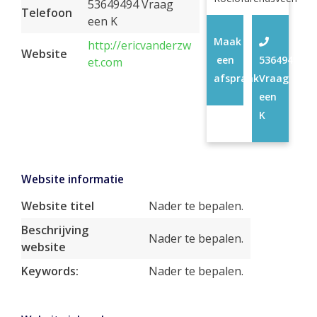
53649494 Vraag
Telefoon
een K
Maak
http://ericvanderzw
Website
een
53649494
et.com
afspraak
Vraag
een
K
Website informatie
Website titel
Nader te bepalen.
Beschrijving
Nader te bepalen.
website
Keywords:
Nader te bepalen.