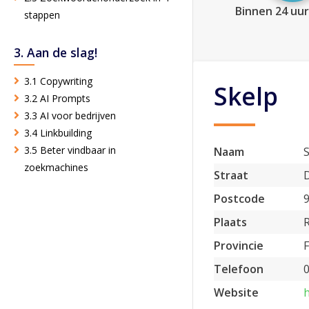
Binnen 24 uur
stappen
3. Aan de slag!
3.1 Copywriting
Skelp
3.2 AI Prompts
3.3 AI voor bedrijven
3.4 Linkbuilding
3.5 Beter vindbaar in
Naam
zoekmachines
Straat
D
Postcode
Plaats
Provincie
F
Telefoon
Website
h