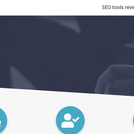
SEO tools rev