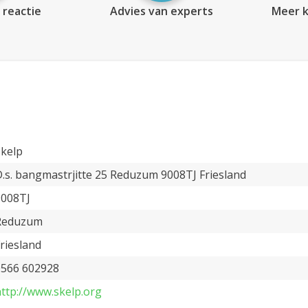
 reactie
Advies van experts
Meer k
Skelp
.s. bangmastrjitte 25 Reduzum 9008TJ Friesland
9008TJ
Reduzum
riesland
0566 602928
ttp://www.skelp.org