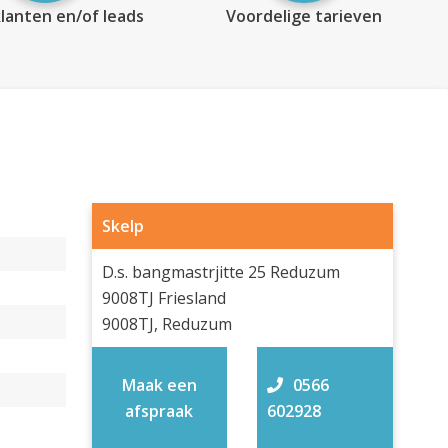
lanten en/of leads
Voordelige tarieven
Skelp
D.s. bangmastrjitte 25 Reduzum
9008TJ Friesland
9008TJ, Reduzum
Maak een
0566
afspraak
602928