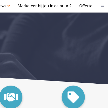
iews
Marketeer bij jou in de buurt?
Offerte