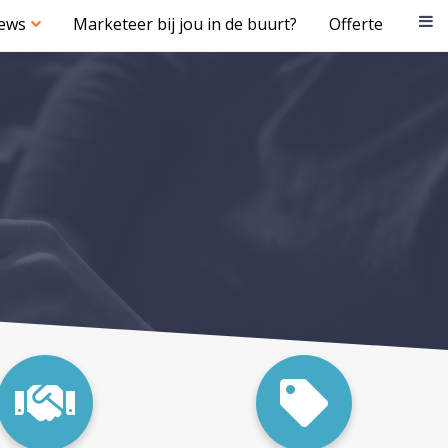
iews
Marketeer bij jou in de buurt?
Offerte