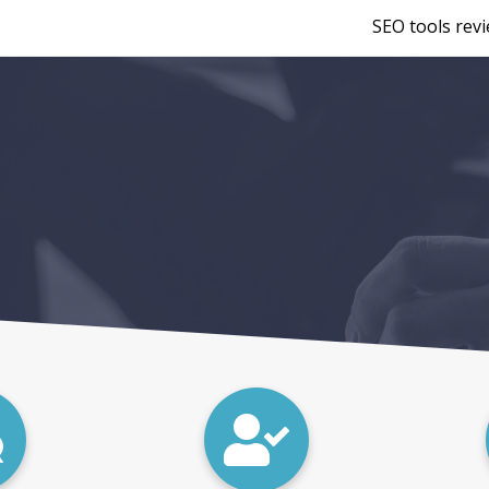
SEO tools rev