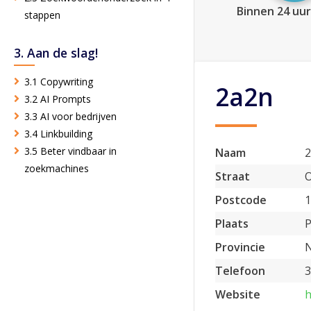
Binnen 24 uur
stappen
3. Aan de slag!
3.1 Copywriting
2a2n
3.2 AI Prompts
3.3 AI voor bedrijven
3.4 Linkbuilding
3.5 Beter vindbaar in
Naam
zoekmachines
Straat
O
Postcode
Plaats
Provincie
N
Telefoon
3
Website
h