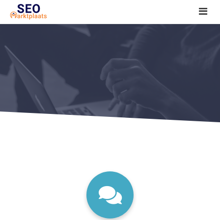
SEO tools reviews
Marketeer bij jou in de buurt?
Offerte
1. Seo voor beginners +
2. Onderzoeken +
3. Aan de slag! +