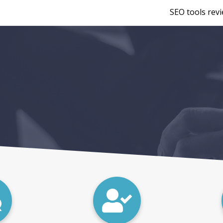
SEO tools rev