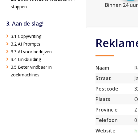
Binnen 24 uur
stappen
3. Aan de slag!
3.1 Copywriting
Reklame
3.2 AI Prompts
3.3 AI voor bedrijven
3.4 Linkbuilding
3.5 Beter vindbaar in
Naam
R
zoekmachines
Straat
J
Postcode
3
Plaats
O
Provincie
Z
Telefoon
0
Website
h