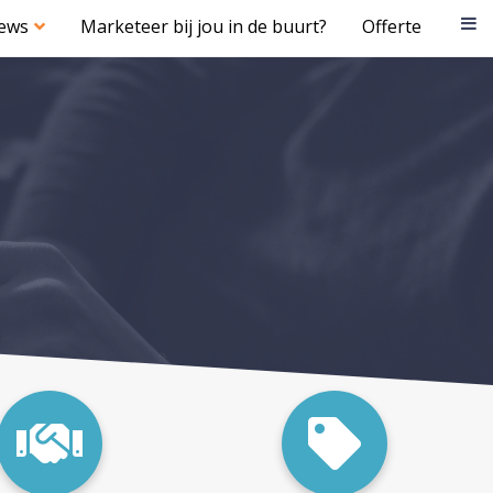
iews
Marketeer bij jou in de buurt?
Offerte