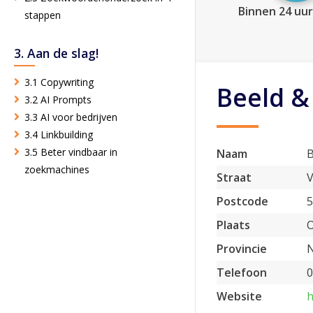
Binnen 24 uur
stappen
3. Aan de slag!
3.1 Copywriting
Beeld &
3.2 AI Prompts
3.3 AI voor bedrijven
3.4 Linkbuilding
3.5 Beter vindbaar in
Naam
B
zoekmachines
Straat
V
Postcode
5
Plaats
Provincie
N
Telefoon
0
Website
h