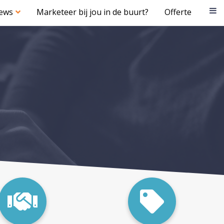
iews
Marketeer bij jou in de buurt?
Offerte