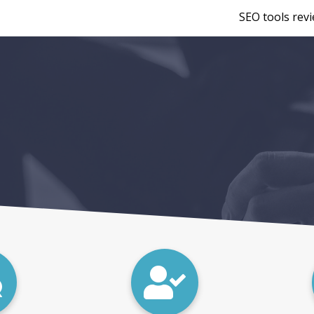
SEO tools rev