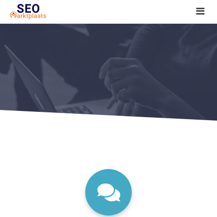
SEO tools reviews
Marketeer bij jou in de buurt?
Offerte
1. Seo voor beginners +
2. Onderzoeken +
3. Aan de slag! +