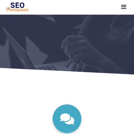
SEO tools reviews
Marketeer bij jou in de buurt?
Offerte
1. Seo voor beginners +
2. Onderzoeken +
3. Aan de slag! +