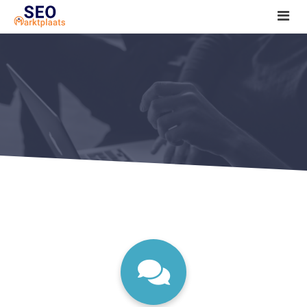
SEO tools reviews
Marketeer bij jou in de buurt?
Offerte
1. Seo voor beginners +
2. Onderzoeken +
3. Aan de slag! +