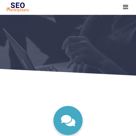
SEO tools reviews
Marketeer bij jou in de buurt?
Offerte
1. Seo voor beginners +
2. Onderzoeken +
3. Aan de slag! +