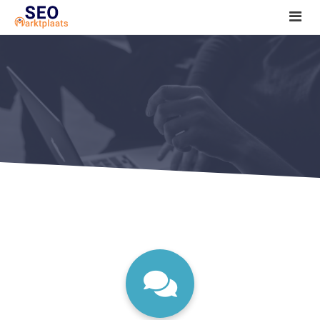
SEO tools reviews
Marketeer bij jou in de buurt?
Offerte
1. Seo voor beginners +
2. Onderzoeken +
3. Aan de slag! +