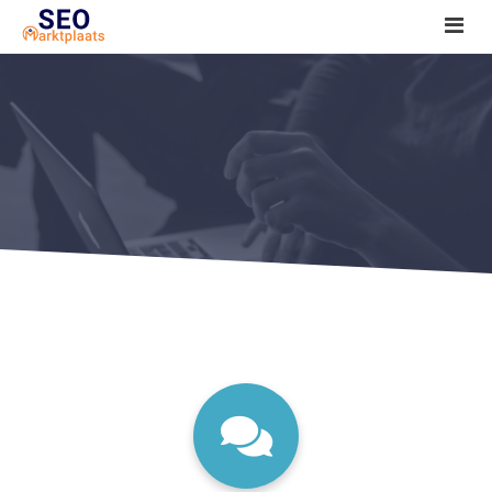
SEO tools reviews
Marketeer bij jou in de buurt?
Offerte
1. Seo voor beginners +
2. Onderzoeken +
3. Aan de slag! +