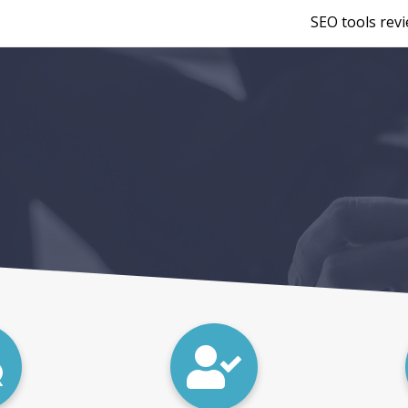
SEO tools rev