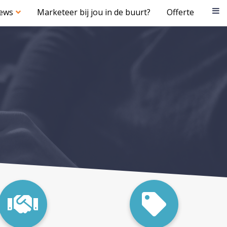
iews
Marketeer bij jou in de buurt?
Offerte