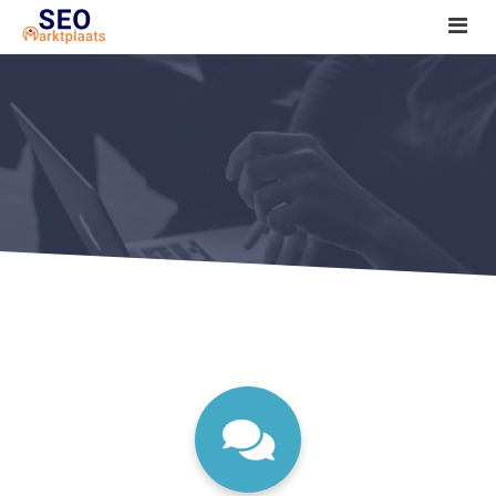
SEO tools reviews
Marketeer bij jou in de buurt?
Offerte
1. Seo voor beginners +
2. Onderzoeken +
3. Aan de slag! +