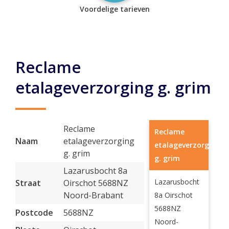
Voordelige tarieven
Reclame
etalageverzorging g. grim
Reclame
Reclame
Naam
etalageverzorging
etalageverzorging
g. grim
g. grim
Lazarusbocht 8a
Lazarusbocht
Straat
Oirschot 5688NZ
Noord-Brabant
8a Oirschot
5688NZ
Postcode
5688NZ
Noord-