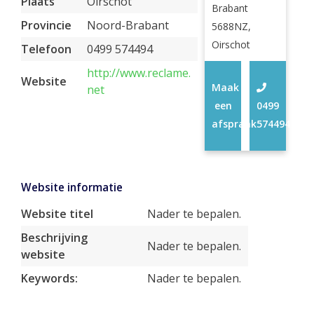
Plaats
Oirschot
Brabant
Provincie
Noord-Brabant
5688NZ,
Oirschot
Telefoon
0499 574494
http://www.reclame.
Website
Maak
net
een
0499
afspraak
574494
Website informatie
Website titel
Nader te bepalen.
Beschrijving
Nader te bepalen.
website
Keywords:
Nader te bepalen.