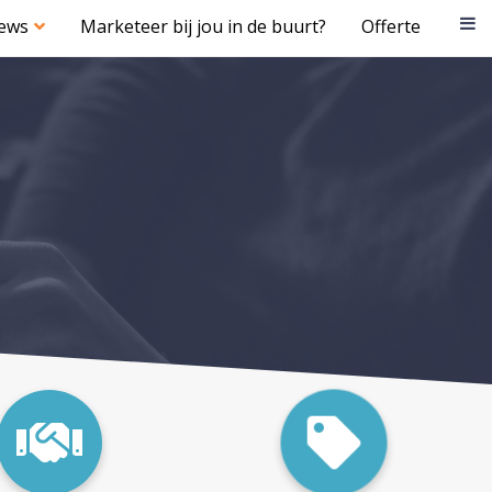
iews
Marketeer bij jou in de buurt?
Offerte