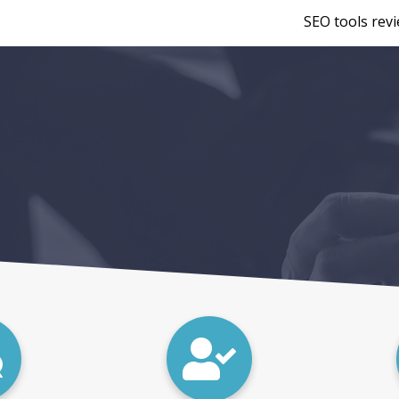
SEO tools rev