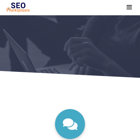
SEO tools reviews
Marketeer bij jou in de buurt?
Offerte
1. Seo voor beginners +
2. Onderzoeken +
3. Aan de slag! +