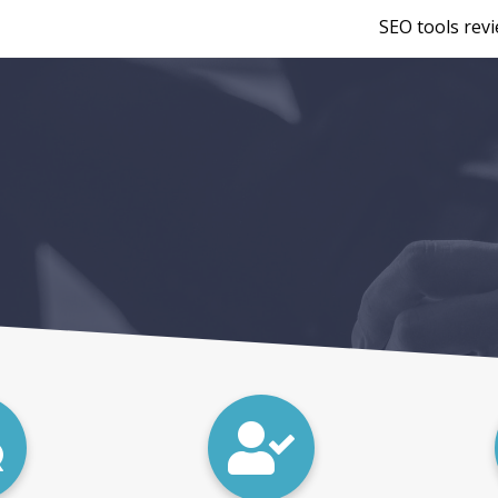
SEO tools rev