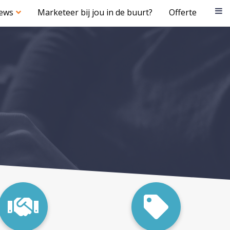
iews
Marketeer bij jou in de buurt?
Offerte