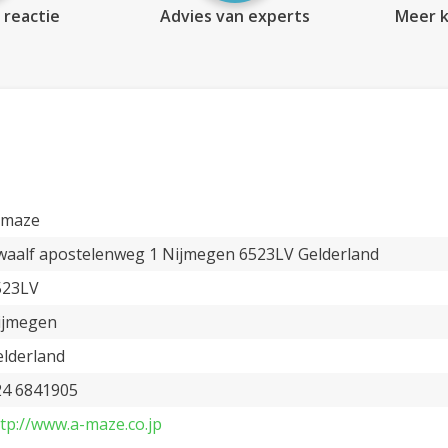
 reactie
Advies van experts
Meer k
-maze
waalf apostelenweg 1 Nijmegen 6523LV Gelderland
523LV
ijmegen
elderland
24 6841905
tp://www.a-maze.co.jp