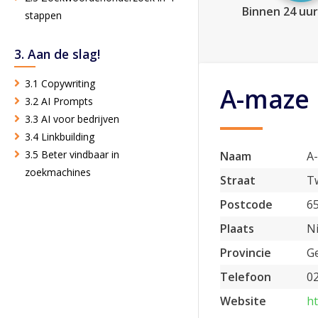
Binnen 24 uur
stappen
3. Aan de slag!
3.1 Copywriting
A-maze
3.2 AI Prompts
3.3 AI voor bedrijven
3.4 Linkbuilding
3.5 Beter vindbaar in
Naam
A
zoekmachines
Straat
T
Postcode
6
Plaats
N
Provincie
G
Telefoon
0
Website
ht