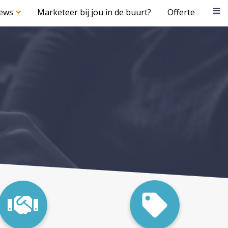
iews
Marketeer bij jou in de buurt?
Offerte