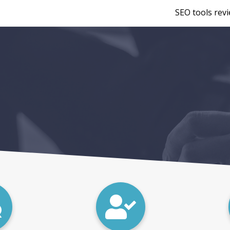
SEO tools rev