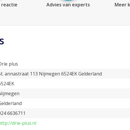
 reactie
Advies van experts
Meer k
s
Drie plus
St. annastraat 113 Nijmegen 6524EK Gelderland
6524EK
Nijmegen
Gelderland
024 6636711
http://drie-plus.nl