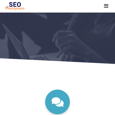
SEO tools reviews
Marketeer bij jou in de buurt?
Offerte
1. Seo voor beginners +
2. Onderzoeken +
3. Aan de slag! +