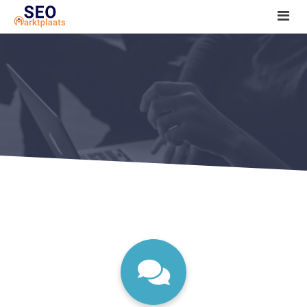
SEO tools reviews
Marketeer bij jou in de buurt?
Offerte
1. Seo voor beginners +
2. Onderzoeken +
3. Aan de slag! +