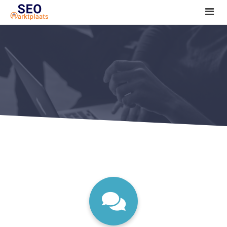
SEO tools reviews
Marketeer bij jou in de buurt?
Offerte
1. Seo voor beginners +
2. Onderzoeken +
3. Aan de slag! +