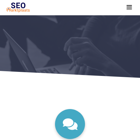
SEO tools reviews
Marketeer bij jou in de buurt?
Offerte
1. Seo voor beginners +
2. Onderzoeken +
3. Aan de slag! +