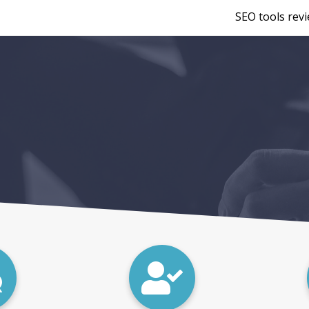
SEO tools rev