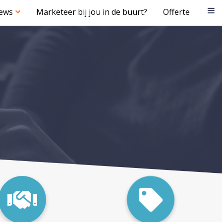
iews
Marketeer bij jou in de buurt?
Offerte