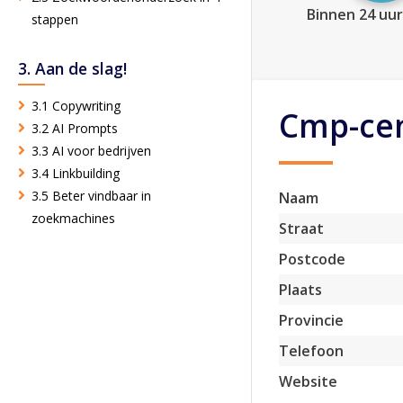
Binnen 24 uur
stappen
3. Aan de slag!
3.1 Copywriting
Cmp-cen
3.2 AI Prompts
3.3 AI voor bedrijven
3.4 Linkbuilding
3.5 Beter vindbaar in
Naam
zoekmachines
Straat
Postcode
Plaats
Provincie
Telefoon
Website