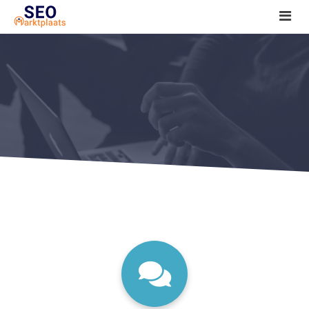
SEO tools reviews
Marketeer bij jou in de buurt?
Offerte
1. Seo voor beginners +
2. Onderzoeken +
3. Aan de slag! +