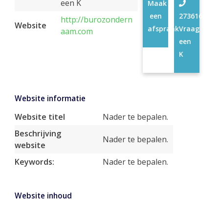
een K
Maak
een
27361629
http://burozondern
Website
afspraak
Vraag
aam.com
een
K
Website informatie
Website titel
Nader te bepalen.
Beschrijving
Nader te bepalen.
website
Keywords:
Nader te bepalen.
Website inhoud