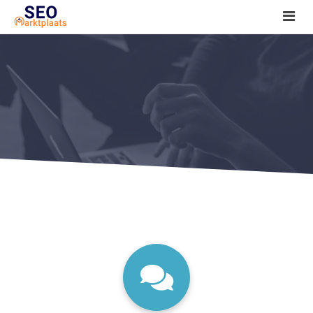
SEO tools reviews
Marketeer bij jou in de buurt?
Offerte
1. Seo voor beginners +
2. Onderzoeken +
3. Aan de slag! +