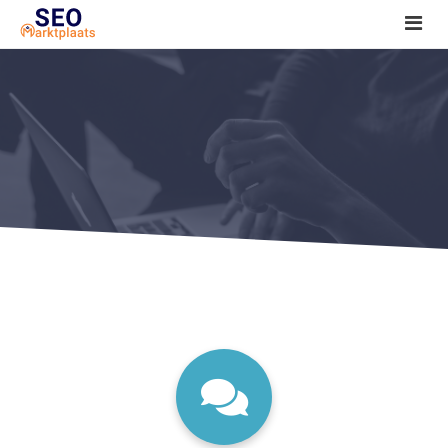
SEO tools reviews
Marketeer bij jou in de buurt?
Offerte
1. Seo voor beginners +
2. Onderzoeken +
3. Aan de slag! +