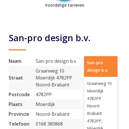
Voordelige tarieven
San-pro design b.v.
Naam
San-pro design b.v.
San-pro
design b.v.
Graanweg 10
Straat
Moerdijk 4782PP
Graanweg 10
Noord-Brabant
Moerdijk
Postcode
4782PP
4782PP
Plaats
Moerdijk
Noord-
Brabant
Provincie
Noord-Brabant
4782PP,
Telefoon
0168 380868
Moerdijk