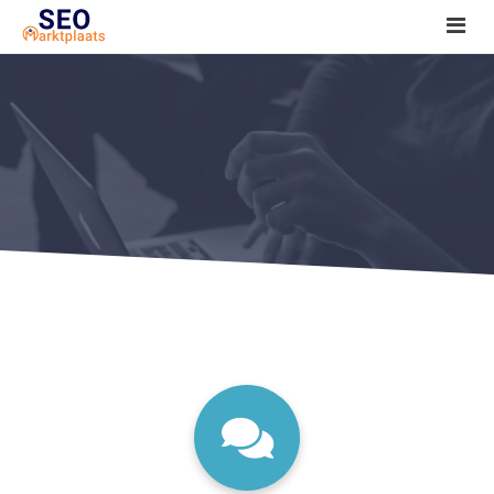
SEO tools reviews
Marketeer bij jou in de buurt?
Offerte
1. Seo voor beginners +
2. Onderzoeken +
3. Aan de slag! +