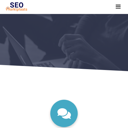
SEO tools reviews
Marketeer bij jou in de buurt?
Offerte
1. Seo voor beginners +
2. Onderzoeken +
3. Aan de slag! +