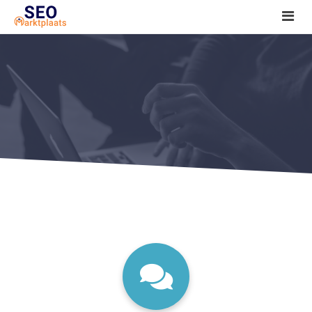
SEO tools reviews
Marketeer bij jou in de buurt?
Offerte
1. Seo voor beginners +
2. Onderzoeken +
3. Aan de slag! +