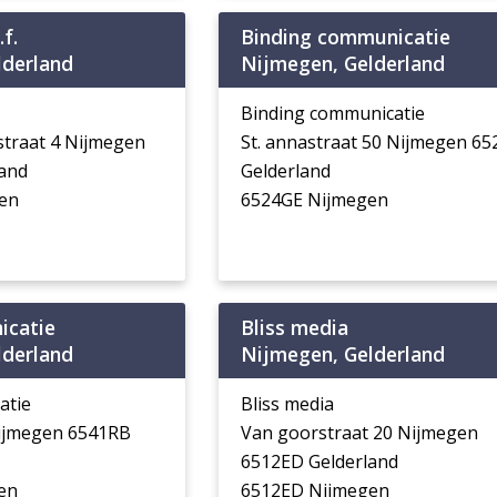
f.
Binding communicatie
lderland
Nijmegen, Gelderland
Binding communicatie
traat 4 Nijmegen
St. annastraat 50 Nijmegen 6
and
Gelderland
en
6524GE Nijmegen
icatie
Bliss media
lderland
Nijmegen, Gelderland
atie
Bliss media
ijmegen 6541RB
Van goorstraat 20 Nijmegen
6512ED Gelderland
en
6512ED Nijmegen