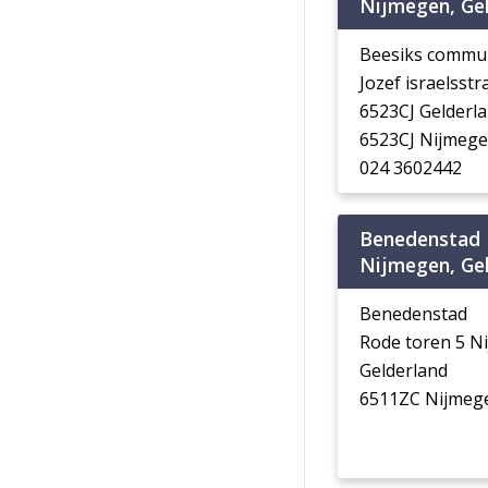
Nijmegen, Ge
Beesiks commun
Jozef israelsst
6523CJ Gelderl
6523CJ Nijmeg
024 3602442
Benedenstad
Nijmegen, Ge
Benedenstad
Rode toren 5 N
Gelderland
6511ZC Nijmeg