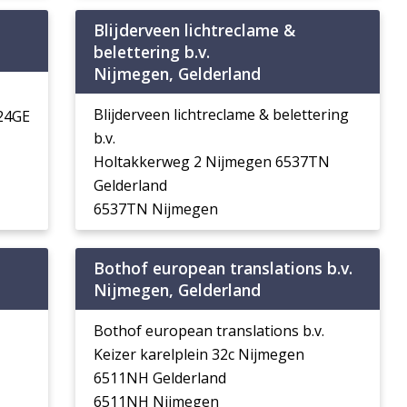
Blijderveen lichtreclame &
belettering b.v.
Nijmegen, Gelderland
Blijderveen lichtreclame & belettering
524GE
b.v.
Holtakkerweg 2 Nijmegen 6537TN
Gelderland
6537TN Nijmegen
Bothof european translations b.v.
Nijmegen, Gelderland
Bothof european translations b.v.
Keizer karelplein 32c Nijmegen
6511NH Gelderland
6511NH Nijmegen