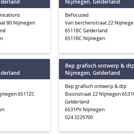
lderland
Nijmegen, Gelderland
ications
Befocuzed
raat 80 Nijmegen
Van berchenstraat 22 Nijmege
and
6511BC Gelderland
en
6511BC Nijmegen
Bep grafisch ontwerp & dt
lderland
Nijmegen, Gelderland
Bep grafisch ontwerp & dtp
ijmegen 6511ZC
Bisonstraat 22 Nijmegen 6531
Gelderland
en
6531PV Nijmegen
024 3229700