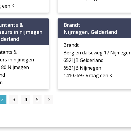
 een K
untants &
Brandt
seurs in nijmegen
Nijmegen, Gelderland
lderland
Brandt
tants &
Berg en dalseweg 17 Nijmege
urs in nijmegen
6521JB Gelderland
 80 Nijmegen
6521JB Nijmegen
and
14102693 Vraag een K
en
2
3
4
5
>