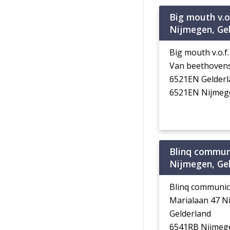
Big mouth v.o.
Nijmegen, Ge
Big mouth v.o.f.
Van beethovens
6521EN Gelderl
6521EN Nijmeg
Blinq commun
Nijmegen, Ge
Blinq communic
Marialaan 47 N
Gelderland
6541RB Nijmeg