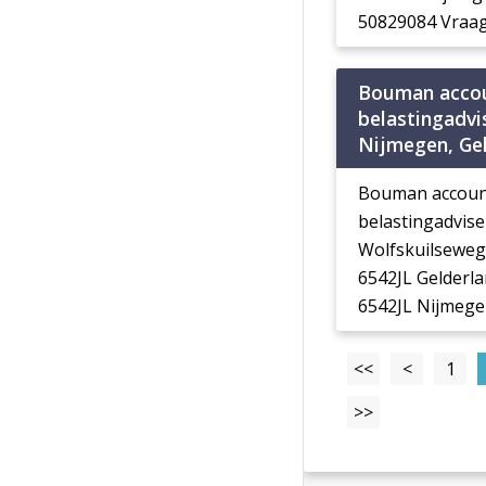
50829084 Vraag
Bouman acco
belastingadvi
Nijmegen, Ge
Bouman accoun
belastingadvise
Wolfskuilseweg
6542JL Gelderl
6542JL Nijmeg
<<
<
1
>>