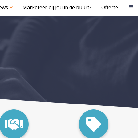
iews
Marketeer bij jou in de buurt?
Offerte