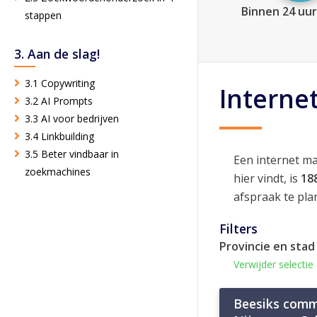
Binnen 24 uur
stappen
3. Aan de slag!
3.1 Copywriting
Interne
3.2 AI Prompts
3.3 AI voor bedrijven
3.4 Linkbuilding
3.5 Beter vindbaar in
Een internet m
zoekmachines
hier vindt, is
18
afspraak te pla
Filters
Provincie en stad
Verwijder selectie
Beesiks comm