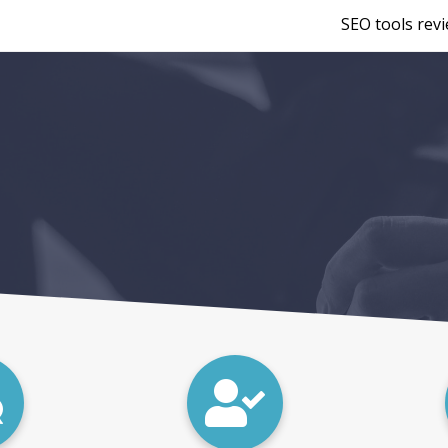
SEO tools rev