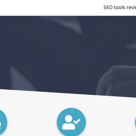
SEO tools rev