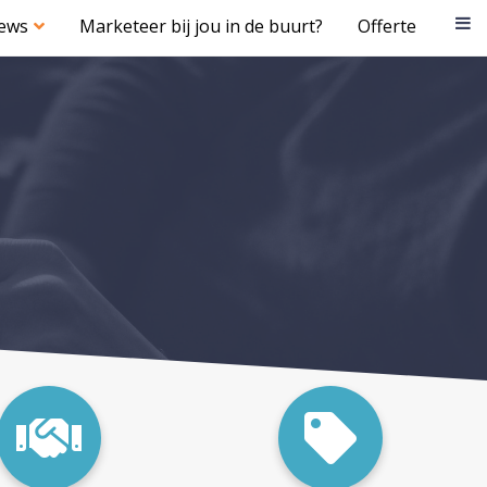
iews
Marketeer bij jou in de buurt?
Offerte