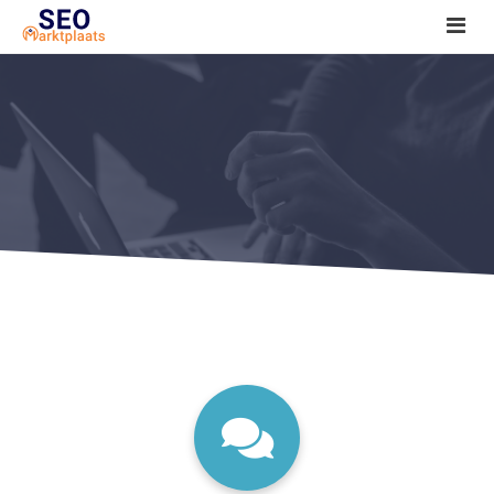
SEO tools reviews
Marketeer bij jou in de buurt?
Offerte
1. Seo voor beginners +
2. Onderzoeken +
3. Aan de slag! +