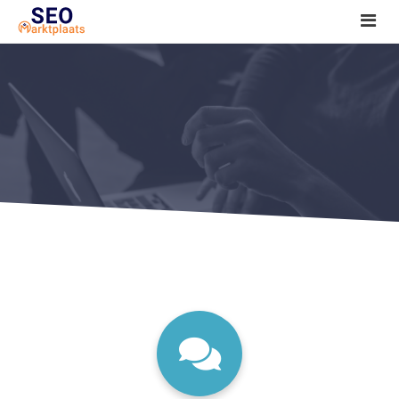
SEO tools reviews
Marketeer bij jou in de buurt?
Offerte
1. Seo voor beginners +
2. Onderzoeken +
3. Aan de slag! +