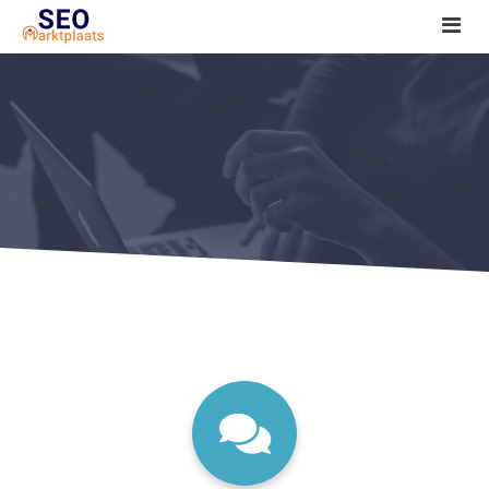
SEO tools reviews
Marketeer bij jou in de buurt?
Offerte
1. Seo voor beginners +
2. Onderzoeken +
3. Aan de slag! +