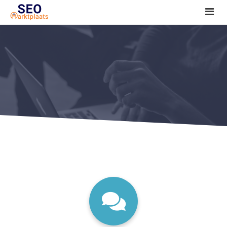
SEO tools reviews
Marketeer bij jou in de buurt?
Offerte
1. Seo voor beginners +
2. Onderzoeken +
3. Aan de slag! +