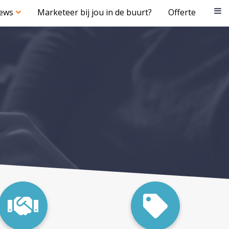
iews
Marketeer bij jou in de buurt?
Offerte