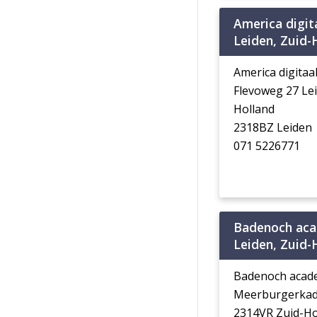
America digita
Leiden, Zuid-
America digitaal
Flevoweg 27 Le
Holland
2318BZ Leiden
071 5226771
Badenoch aca
Leiden, Zuid-
Badenoch acad
Meerburgerkad
2314VR Zuid-Ho