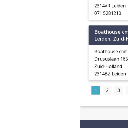
2314VR Leiden
071 5281210
Boathouse c
Leiden, Zuid-
Boathouse cmt
Drususlaan 165
Zuid-Holland
2314BZ Leiden
1
2
3