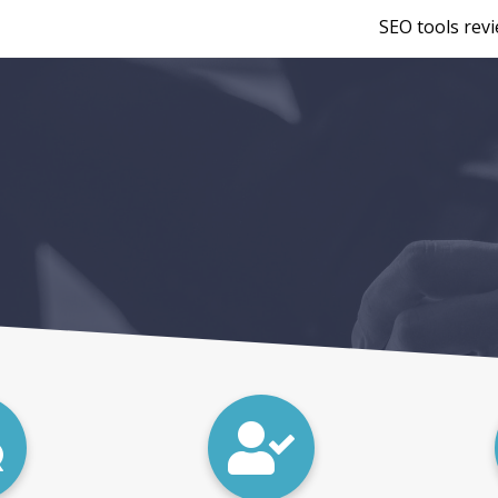
SEO tools rev