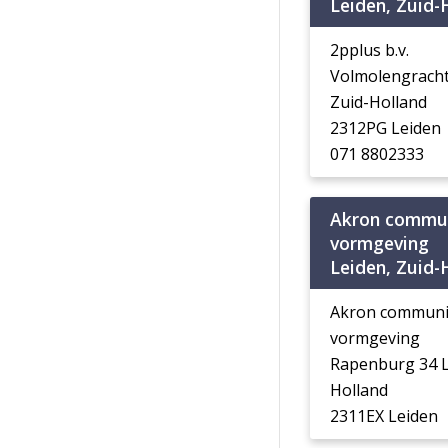
Leiden, Zuid-
2pplus b.v.
Volmolengracht
Zuid-Holland
2312PG Leiden
071 8802333
Akron commun
vormgeving
Leiden, Zuid-
Akron communic
vormgeving
Rapenburg 34 L
Holland
2311EX Leiden