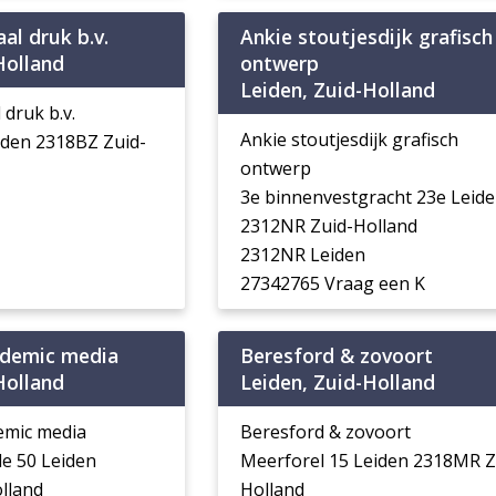
al druk b.v.
Ankie stoutjesdijk grafisch
Holland
ontwerp
Leiden, Zuid-Holland
 druk b.v.
Ankie stoutjesdijk grafisch
iden 2318BZ Zuid-
ontwerp
3e binnenvestgracht 23e Leid
2312NR Zuid-Holland
2312NR Leiden
27342765 Vraag een K
demic media
Beresford & zovoort
Holland
Leiden, Zuid-Holland
emic media
Beresford & zovoort
e 50 Leiden
Meerforel 15 Leiden 2318MR Z
lland
Holland