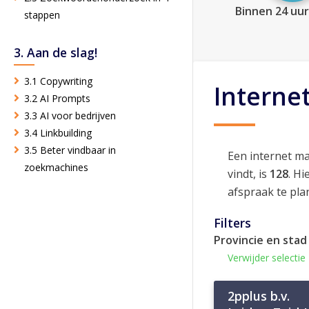
Binnen 24 uur
stappen
3. Aan de slag!
3.1 Copywriting
Interne
3.2 AI Prompts
3.3 AI voor bedrijven
3.4 Linkbuilding
3.5 Beter vindbaar in
Een internet m
zoekmachines
vindt, is
128
. H
afspraak te pla
Filters
Provincie en stad
Verwijder selectie
2pplus b.v.