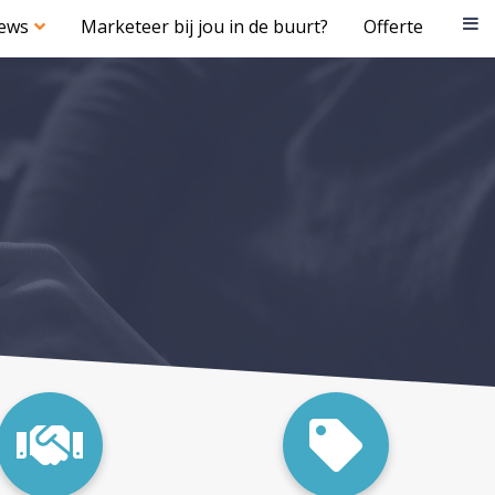
iews
Marketeer bij jou in de buurt?
Offerte