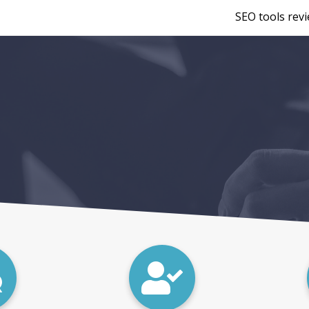
SEO tools rev