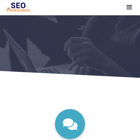
SEO tools reviews
Marketeer bij jou in de buurt?
Offerte
1. Seo voor beginners +
2. Onderzoeken +
3. Aan de slag! +