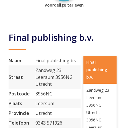
Voordelige tarieven
Final publishing b.v.
Naam
Final publishing b.v.
Final
publishing
Zandweg 23
Straat
Leersum 3956NG
b.v.
Utrecht
Zandweg 23
Postcode
3956NG
Leersum
Plaats
Leersum
3956NG
Utrecht
Provincie
Utrecht
3956NG,
Telefoon
0343 571926
Leersum