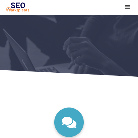
SEO tools reviews
Marketeer bij jou in de buurt?
Offerte
1. Seo voor beginners +
2. Onderzoeken +
3. Aan de slag! +