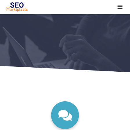
SEO tools reviews
Marketeer bij jou in de buurt?
Offerte
1. Seo voor beginners +
2. Onderzoeken +
3. Aan de slag! +