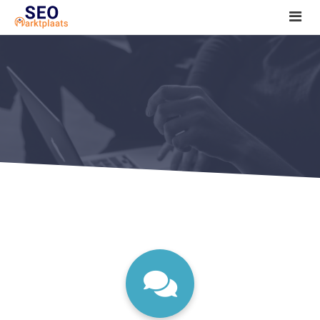
SEO tools reviews
Marketeer bij jou in de buurt?
Offerte
1. Seo voor beginners +
2. Onderzoeken +
3. Aan de slag! +