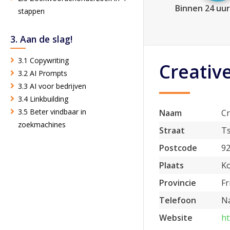
Binnen 24 uur
stappen
3. Aan de slag!
3.1 Copywriting
Creativ
3.2 AI Prompts
3.3 AI voor bedrijven
3.4 Linkbuilding
3.5 Beter vindbaar in
Naam
Cr
zoekmachines
Straat
Ts
Postcode
9
Plaats
Ko
Provincie
Fr
Telefoon
Na
Website
ht