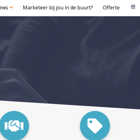
iews
Marketeer bij jou in de buurt?
Offerte