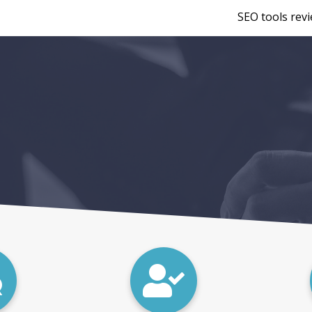
SEO tools rev