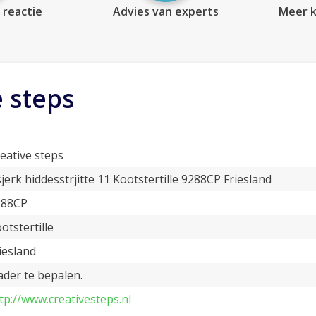
 reactie
Advies van experts
Meer k
e steps
eative steps
jerk hiddesstrjitte 11 Kootstertille 9288CP Friesland
288CP
otstertille
iesland
der te bepalen.
tp://www.creativesteps.nl