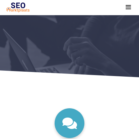
SEO tools reviews
Marketeer bij jou in de buurt?
Offerte
1. Seo voor beginners +
2. Onderzoeken +
3. Aan de slag! +