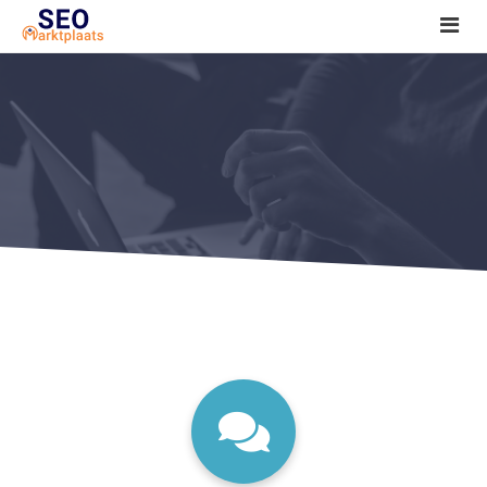
SEO tools reviews
Marketeer bij jou in de buurt?
Offerte
1. Seo voor beginners +
2. Onderzoeken +
3. Aan de slag! +