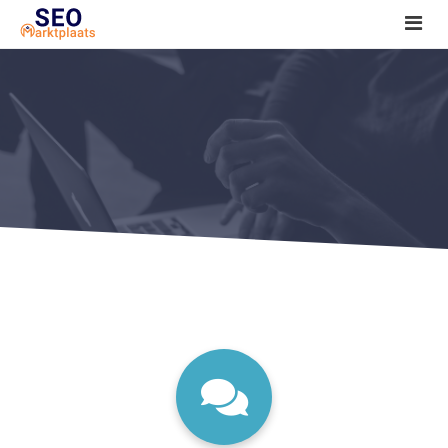
SEO tools reviews
Marketeer bij jou in de buurt?
Offerte
1. Seo voor beginners +
2. Onderzoeken +
3. Aan de slag! +