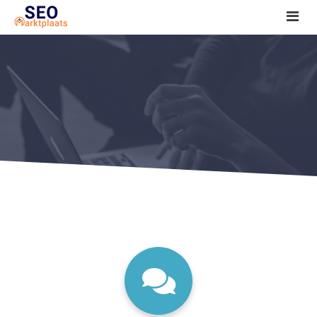
SEO tools reviews
Marketeer bij jou in de buurt?
Offerte
1. Seo voor beginners +
2. Onderzoeken +
3. Aan de slag! +