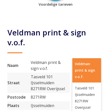
Voordelige tarieven
Veldman print & sign
v.o.f.
Veldman print &
Veldman
Naam
sign v.o.f.
print & sign
Tasveld 101
v.o.f.
Straat
IJsselmuiden
Tasveld 101
8271RW Overijssel
IJsselmuiden
Postcode
8271RW
8271RW
Plaats
IJsselmuiden
Overijssel