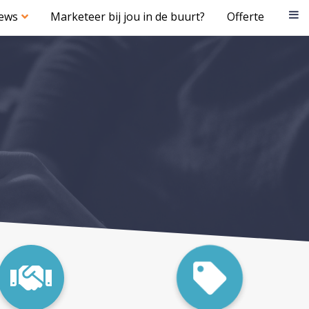
iews
Marketeer bij jou in de buurt?
Offerte