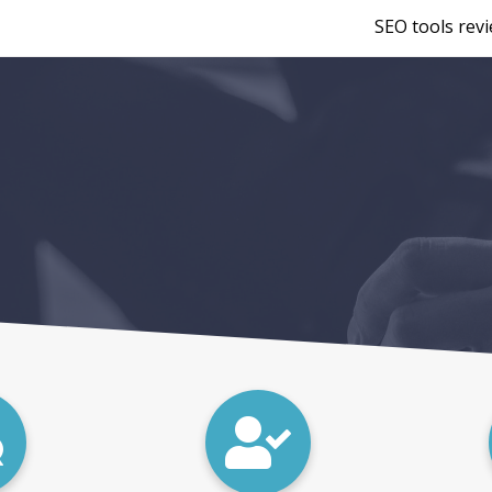
SEO tools rev