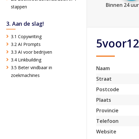
Binnen 24 uur
stappen
3. Aan de slag!
3.1 Copywriting
5voor12
3.2 AI Prompts
3.3 AI voor bedrijven
3.4 Linkbuilding
3.5 Beter vindbaar in
Naam
zoekmachines
Straat
Postcode
Plaats
Provincie
Telefoon
Website