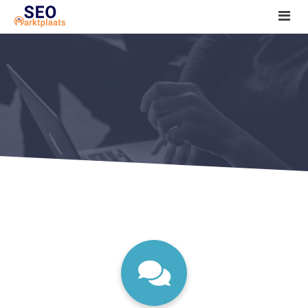
SEO tools reviews
Marketeer bij jou in de buurt?
Offerte
1. Seo voor beginners +
2. Onderzoeken +
3. Aan de slag! +