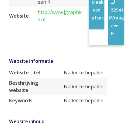
een K
Maak
een
52941566
http://www.jgraphic
Website
afspraak
Vraag
s.nl
een
K
Website informatie
Website titel
Nader te bepalen.
Beschrijving
Nader te bepalen.
website
Keywords:
Nader te bepalen.
Website inhoud